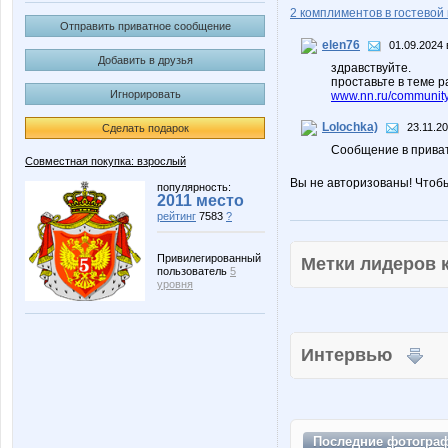
2 комплиментов в гостевой 
Отправить приватное сообщение
elen76
01.09.2024 
Добавить в друзья
здравствуйте.
проставьте в теме р
Игнорировать
www.nn.ru/community
Lolochka)
23.11.20
Сделать подарок
Сообщение в прива
Совместная покупка: взрослый
Вы не авторизованы! Чтоб
популярность:
2011 место
рейтинг
7583
?
Привилегированный
Метки лидеров
пользователь
5
уровня
Интервью
Последние
фотогра