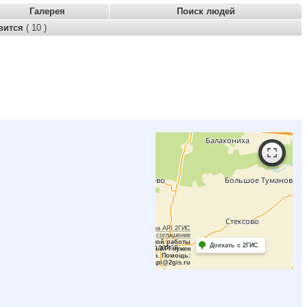
Галерея
Поиск людей
вится
( 10 )
Работает на API 2ГИС
Лицензионное соглашение
Для корректной работы
Доехать с 2ГИС
Raster JS API нужен
ключ. Помощь:
api@2gis.ru