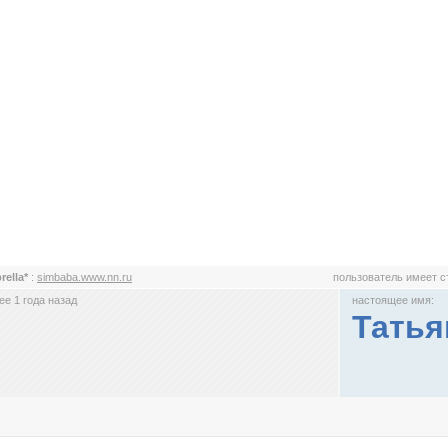
rella*
:
simbaba.www.nn.ru
пользователь имеет 
е 1 года назад
настоящее имя:
Татья