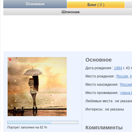
Основное
Блог
( 0 )
Шпионаж
Основное
Дата рождения :
1984
г. 42 
Место рождения :
Россия
,
Н
Место нахождения :
Россия
Место проживания :
улица 
Любимые места : не указа
Интересы : не указаны
Комплименты
Портрет заполнен на 62 %