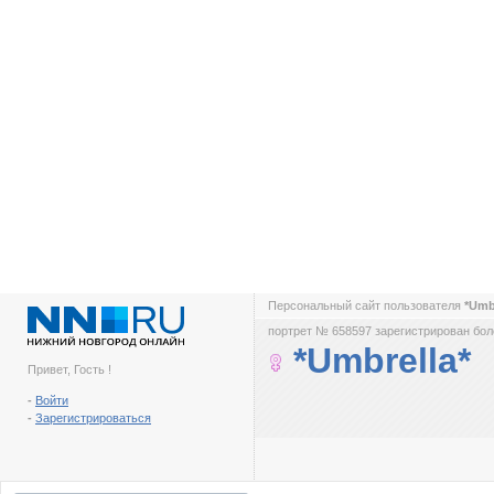
Персональный сайт пользователя
*Umb
портрет № 658597 зарегистрирован боле
*Umbrella*
Привет, Гость !
-
Войти
-
Зарегистрироваться