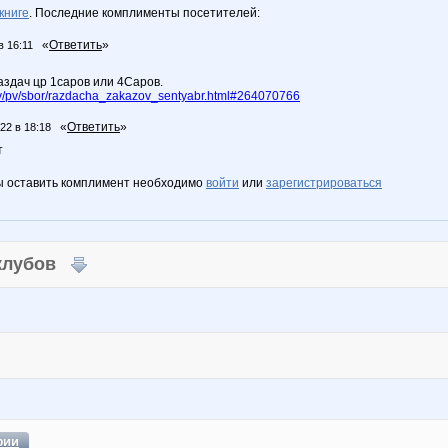
книге
. Последние комплименты посетителей:
«
Ответить
»
в 16:11
аздач цр 1саров или 4Саров.
/pv/sbor/razdacha_zakazov_sentyabr.html#264070766
«
Ответить
»
22 в 18:18
т
ы оставить комплимент необходимо
войти
или
зарегистрироваться
 клубов
фии