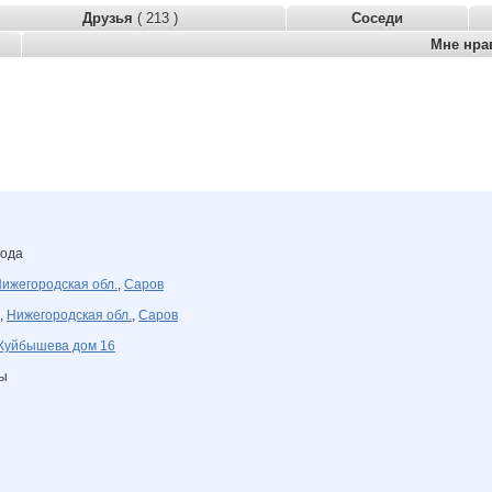
Друзья
( 213 )
Соседи
Мне нра
года
ижегородская обл.
,
Саров
,
Нижегородская обл.
,
Саров
Куйбышева дом 16
ны